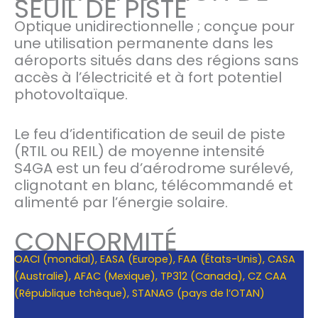
SEUIL DE PISTE
Optique unidirectionnelle ; conçue pour
une utilisation permanente dans les
aéroports situés dans des régions sans
accès à l’électricité et à fort potentiel
photovoltaïque.
Le feu d’identification de seuil de piste
(RTIL ou REIL) de moyenne intensité
S4GA est un feu d’aérodrome surélevé,
clignotant en blanc, télécommandé et
alimenté par l’énergie solaire.
CONFORMITÉ
OACI (mondial), EASA (Europe), FAA (États-Unis), CASA
(Australie), AFAC (Mexique), TP312 (Canada), CZ CAA
(République tchèque), STANAG (pays de l’OTAN)