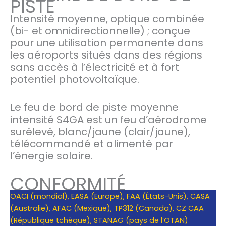
PISTE
Intensité moyenne, optique combinée
(bi- et omnidirectionnelle) ; conçue
pour une utilisation permanente dans
les aéroports situés dans des régions
sans accès à l’électricité et à fort
potentiel photovoltaïque.
Le feu de bord de piste moyenne
intensité S4GA est un feu d’aérodrome
surélevé, blanc/jaune (clair/jaune),
télécommandé et alimenté par
l’énergie solaire.
CONFORMITÉ
OACI (mondial), EASA (Europe), FAA (États-Unis), CASA
(Australie), AFAC (Mexique), TP312 (Canada), CZ CAA
(République tchèque), STANAG (pays de l’OTAN)